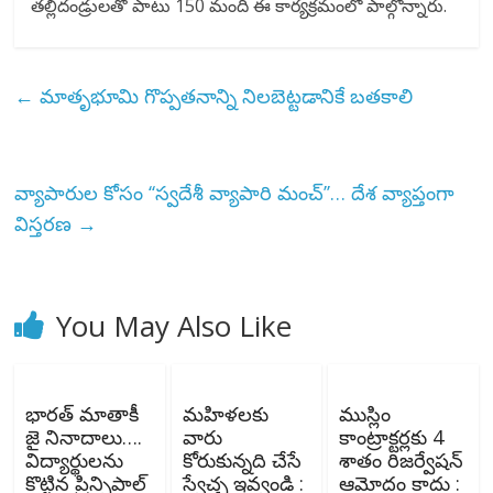
తల్లిదండ్రులతో పాటు 150 మంది ఈ కార్యక్రమంలో పాల్గొన్నారు.
←
మాతృభూమి గొప్పతనాన్ని నిలబెట్టడానికే బతకాలి
వ్యాపారుల కోసం ‘‘స్వదేశీ వ్యాపారి మంచ్’’… దేశ వ్యాప్తంగా
విస్తరణ
→
You May Also Like
భారత్ మాతాకీ
మహిళలకు
ముస్లిం
జై నినాదాలు….
వారు
కాంట్రాక్టర్లకు 4
విద్యార్థులను
కోరుకున్నది చేసే
శాతం రిజర్వేషన్
కొట్టిన ప్రిన్సిపాల్
స్వేచ్ఛ ఇవ్వండి :
ఆమోదం కాదు :