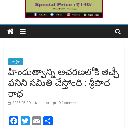
వార్తలు
హిందుత్వాన్ని ఆచరణలోకి తెచ్చే
పనిని సమితి చేస్తోంది : శ్రీపాద
రాధ
2026-05-20
editor
0 Comments
F
T
E
S