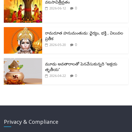
o
వటసావిత్రీవ్రతం
k
0
2026-06-12
రామదూత హనుమంతుడు: ధైర్యం, భక్తి , విలువల
ప్రతీక
0
2026-05-20
మూడు అవతారాలతో పెనవేసుకున్నది ‘‘అక్షయ
తృతీయ’’
0
2026-04-22
Privacy & Compliance