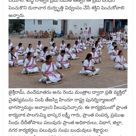
పెంచుకొని దురాచార దుర్వృత్తి విధ్వంసం చేసే శక్తిని పెంచుకోవాలి
అన్నారు.
జైశ్రీరామ్, వందేమాతరం అను రెండు మంత్రాల ద్వారా ప్రతి వ్యక్తిలో
చైతన్యమును నింపి తేజస్వి హిందూ రాష్ట్ర పునర్నిర్మాణంలో
భాగస్వామ్యం అవ్వాలని పిలుపునిచ్చారు. ఈ కార్యక్రమంలో ప్రాంత
కార్యవాక పాలగుమ్మి భాస్కర లక్ష్మీ గారు, ప్రాంత సంపర్క ప్రముఖ
సింధు దీదీతోపాటు పలువురు ప్రాంత అధికారులు, విభాగ, జిల్లా,
నగర కార్యకర్తలు పలువురు సంఘ బంధువులు శిక్షార్దుల