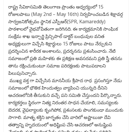
ac
w
m
h
రాష్ట్ర సేవికాసమితి తెలంగాణ ప్రాంతం ఆధ్వర్యంలో 15
e
itt
ai
ar
రోజులపాటు (May 2nd – May 16th) నిర్వహించబడిన శిక్షావర్గ
b
er
l
e
సార్వజనికోత్సవం స్థానిక ఎస్పీఆర్(SPR, Kamareddy)
o
పాఠశాలలో వైభవోపేతంగా జరిగినది. ఈ కార్యక్రమానికి సాంఘిక
సంక్షేమ శాఖ ఇన్చార్జి ప్రిన్సిపాల్ డాక్టర్ బంధువుల వనిత
o
అధ్యక్షులుగా విచ్చేసి శిక్షార్ధులు 15 రోజులు పాటు నేర్చుకుని
k
ప్రదర్శించిన శారీరక అంశాలను, ప్రదర్శనను ప్రశంసించారు. నేటి
సమాజంలో ప్రతి మహిళకు ఈ ప్రశిక్షణ అవసరమని ప్రతి స్త్రీ తనను
తాను రక్షించుకుంటూ సమాజ పరిరక్షణకు పాటుపడాలని
పిలుపునిచ్చారు.
ముఖ్య వక్త గా విచ్చేసిన మాననీయ శ్రీపాద రాధ ప్రసంగిస్తూ నేడు
సమాజంలో భౌతిక హిందుత్వం వ్యాపించి యున్నది దీనిని
ఆచరణలోనికి తీసుకుని వచ్చే పని సమితి చేస్తుందని పేర్కొన్నారు.
కార్యకర్తలు స్థిరంగా నిత్య నిరంతర సాధన చేయాలి, సమస్యలకు
బెదరక, వైఫల్యాలకు కృంగిపోక, ప్రశంసలకు పొంగకుండా ముందుకు
సాగాలి. మాతృ శక్తిని జాగృతం చేసి వారిలో అష్టాబుజా దేవి
తత్వాన్ని హృదయంలో అధిష్టింప చేసి ఆచరణలో అనుష్టింప
చేయాలి. శుద్ధ సాత్విక ప్రేమ సమితి తత్వం ఈ ప్రేమ పరిధిని