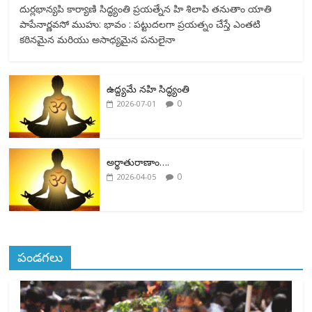
దుర్లభాన్యపి కార్యాణి సిద్ధ్యంతి ప్రయత్నేన హి శిలాపి తనుతాం యాతి
e
itt
ai
ar
పాపేనార్ణవసో ముహు: భావం : పట్టుదలగా ప్రయత్నం చేస్తే ఎంతటి
b
er
l
e
కఠినమైన మరియు అసాధ్యమైన పనులైనా
o
o
ఉద్ద్యమే నహి సిద్ధ్యంతి
k
0
2026-07-01
అర్థాతురాణాం….
0
2026-04-05
పండగలు