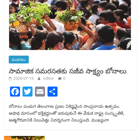
పండగలు
సామాజిక సమరసతకు సజీవ సాక్ష్యం బోనాలు
2026-07-16
editor
0
F
T
E
S
ac
w
m
h
బోనాలు పండుగ తెలంగాణ ప్రజల విశిష్టమైన సాంప్రదాయ ఉత్సవం.
e
itt
ai
ar
ఆషాఢ మాసంలో భక్తిశ్రద్ధలతో జరుపుకునే ఈ వేడుక రాష్ట్ర సంస్కృతికి,
b
er
l
e
ఆత్మగౌరవానికి నిలువెత్తు నిదర్శనంగా నిలుస్తుంది. ముఖ్యంగా
o