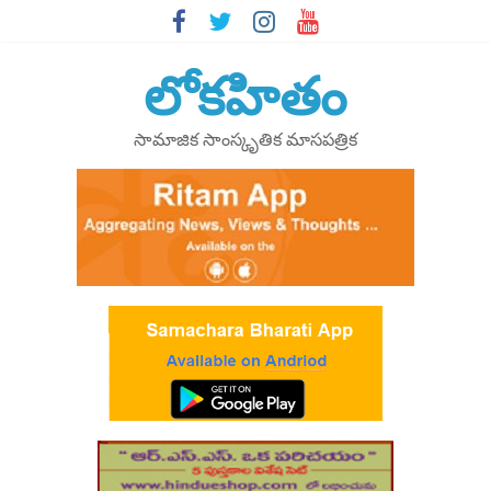
Skip
to
content
లోకహితం
సామాజిక సాంస్కృతిక మాసపత్రిక