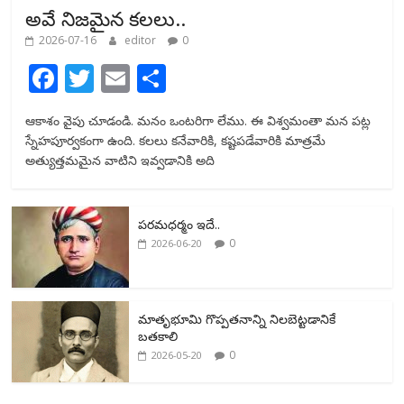
అవే నిజమైన కలలు..
2026-07-16
editor
0
F
T
E
S
ac
w
m
h
ఆకాశం వైపు చూడండి. మనం ఒంటరిగా లేము. ఈ విశ్వమంతా మన పట్ల
e
itt
ai
ar
స్నేహపూర్వకంగా ఉంది. కలలు కనేవారికి, కష్టపడేవారికి మాత్రమే
b
er
l
e
అత్యుత్తమమైన వాటిని ఇవ్వడానికి అది
o
o
పరమధర్మం ఇదే..
k
0
2026-06-20
మాతృభూమి గొప్పతనాన్ని నిలబెట్టడానికే
బతకాలి
0
2026-05-20