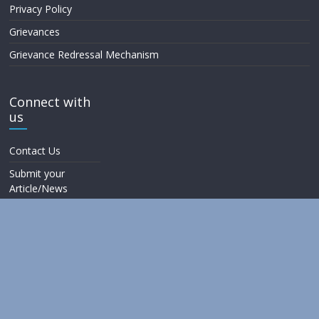
Privacy Policy
Grievances
Grievance Redressal Mechanism
Connect with
us
Contact Us
Submit your
Article/News
Copyright © 2026
లోకహితం
. All rights reserved.
Theme:
ColorMag
by ThemeGrill. Powered by
WordPress
.